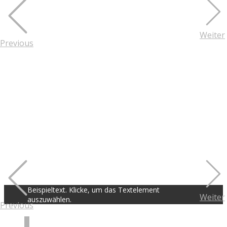
Weiter
Previous
Beispieltext. Klicke, um das Textelement
Weiter
auszuwählen.
Previous