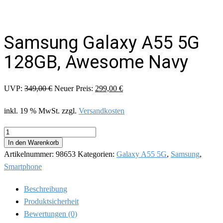
Samsung Galaxy A55 5G
128GB, Awesome Navy
Ursprünglicher
Aktueller
UVP:
349,00
€
Neuer Preis:
299,00
€
Preis
Preis
inkl. 19 % MwSt.
zzgl.
Versandkosten
war:
ist:
349,00 €
299,00 €.
Samsung
Galaxy
In den Warenkorb
A55
Artikelnummer:
98653
Kategorien:
Galaxy A55 5G
,
Samsung
,
5G
128GB,
Smartphone
Awesome
Navy
Beschreibung
Menge
Produktsicherheit
Bewertungen (0)