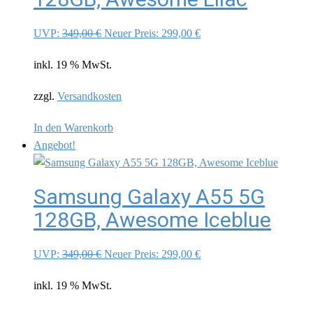
Ursprünglicher
Aktueller
UVP:
349,00
€
Neuer Preis:
299,00
€
Preis
Preis
inkl. 19 % MwSt.
war:
ist:
349,00 €
299,00 €.
zzgl.
Versandkosten
In den Warenkorb
Angebot!
Samsung Galaxy A55 5G
128GB, Awesome Iceblue
Ursprünglicher
Aktueller
UVP:
349,00
€
Neuer Preis:
299,00
€
Preis
Preis
inkl. 19 % MwSt.
war:
ist:
349,00 €
299,00 €.