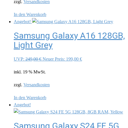
zzgl.
Versandkosten
In den Warenkorb
Angebot!
Samsung Galaxy A16 128GB,
Light Grey
Ursprünglicher
Aktueller
UVP:
249,00
€
Neuer Preis:
199,00
€
Preis
Preis
inkl. 19 % MwSt.
war:
ist:
249,00 €
199,00 €.
zzgl.
Versandkosten
In den Warenkorb
Angebot!
Samsung Galaxy S24 FE 5G