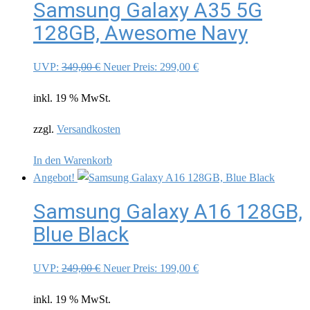
Samsung Galaxy A35 5G
128GB, Awesome Navy
Ursprünglicher
Aktueller
UVP:
349,00
€
Neuer Preis:
299,00
€
Preis
Preis
inkl. 19 % MwSt.
war:
ist:
349,00 €
299,00 €.
zzgl.
Versandkosten
In den Warenkorb
Angebot!
Samsung Galaxy A16 128GB,
Blue Black
Ursprünglicher
Aktueller
UVP:
249,00
€
Neuer Preis:
199,00
€
Preis
Preis
inkl. 19 % MwSt.
war:
ist: