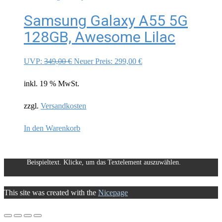
Samsung Galaxy A55 5G
128GB, Awesome Lilac
Ursprünglicher
Aktueller
UVP:
349,00
€
Neuer Preis:
299,00
€
Preis
Preis
inkl. 19 % MwSt.
war:
ist:
349,00 €
299,00 €.
zzgl.
Versandkosten
In den Warenkorb
Beispieltext. Klicke, um das Textelement auszuwählen.
This site was created with the
Nicepage