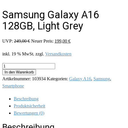
Samsung Galaxy A16
128GB, Light Grey
Ursprünglicher
Aktueller
UVP:
249,00
€
Neuer Preis:
199,00
€
Preis
Preis
inkl. 19 % MwSt.
zzgl.
Versandkosten
war:
ist:
249,00 €
199,00 €.
Samsung
Galaxy
In den Warenkorb
A16
Artikelnummer:
103934
Kategorien:
Galaxy A16
,
Samsung
,
128GB,
Light
Smartphone
Grey
Menge
Beschreibung
Produktsicherheit
Bewertungen (0)
Beschreibung