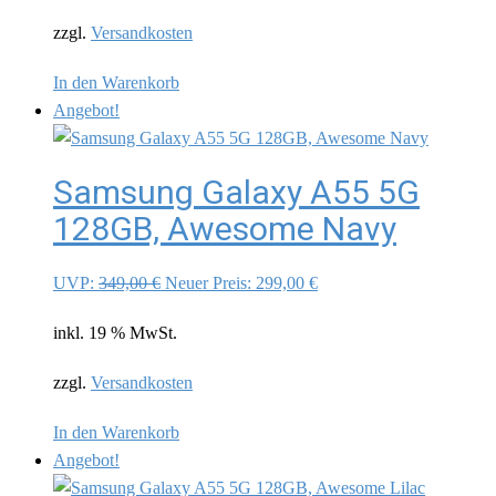
249,00 €
199,00 €.
zzgl.
Versandkosten
In den Warenkorb
Angebot!
Samsung Galaxy A55 5G
128GB, Awesome Navy
Ursprünglicher
Aktueller
UVP:
349,00
€
Neuer Preis:
299,00
€
Preis
Preis
inkl. 19 % MwSt.
war:
ist:
349,00 €
299,00 €.
zzgl.
Versandkosten
In den Warenkorb
Angebot!